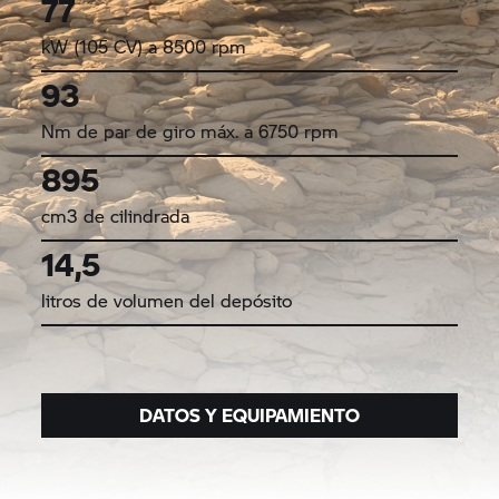
77
kW (105 CV) a 8500 rpm
93
Nm de par de giro máx. a 6750 rpm
895
cm3 de cilindrada
14,5
litros de volumen del depósito
DATOS Y EQUIPAMIENTO