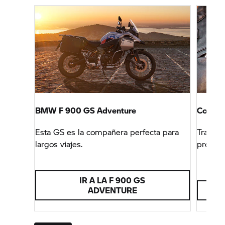
BMW F 900 GS Adventure
Colecc
Esta GS es la compañera perfecta para
Trajes,
largos viajes.
próximo
IR A LA F 900 GS
ADVENTURE