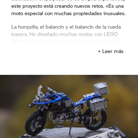
este proyecto está creando nuevos retos. «Es una
moto especial con muchas propiedades inusuales.
La horquilla, el balancín y el balancín de la rueda
trasera. He diseñado muchas motos con LEGO
Technic en el pasado, pero nunca una con estas
características tan particulares», nos cuenta Lars.
+ Leer más
Este desafío alienta su ambición, por lo que vuelve
de inmediato al trabajo.