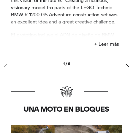
this vision of the future: "Creating a fictitious,
visionary model fro parts of the LEGO Technic
BMW
R 1200 GS
Adventure construction set was
an excellent idea and a great creative challenge.
El prototipo incluye el ADN de diseño de BMW
Motorrad, con elementos típicos como el motor
+ Leer más
bóxer y la característica silueta GS, al mismo
tiempo que se ve influenciado por el lenguaje de
diseño de LEGO Technic.» Ve a todas partes y
1 / 6
dale forma al futuro. Parece que LEGO Technic y
BMW Motorrad son hermanos espirituales.
UNA MOTO EN BLOQUES