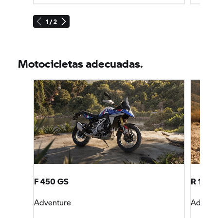
1 / 2
Motocicletas adecuadas.
F 450 GS
R 1300
Adventure
Advent