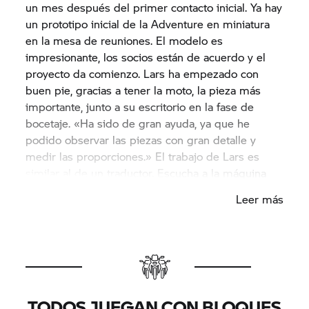
un mes después del primer contacto inicial. Ya hay
un prototipo inicial de la Adventure en miniatura
en la mesa de reuniones. El modelo es
impresionante, los socios están de acuerdo y el
proyecto da comienzo. Lars ha empezado con
buen pie, gracias a tener la moto, la pieza más
importante, junto a su escritorio en la fase de
bocetaje. «Ha sido de gran ayuda, ya que he
podido observar las piezas con gran detalle y
medir las proporciones.» El trabajo de Lars es
similar al de un traductor. Escucha a la máquina
original, registra las palabras pronunciadas por la
Leer más
moto de metal, medita sobre ellas y las traduce al
lenguaje de LEGO Technic. Y así es como le ha
dado vida a varios modelos, que ahora están de
camino a Múnich.
TODOS JUEGAN CON BLOQUES