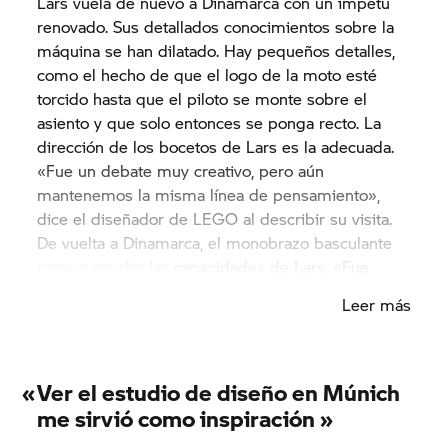
Lars vuela de nuevo a Dinamarca con un ímpetu
renovado. Sus detallados conocimientos sobre la
máquina se han dilatado. Hay pequeños detalles,
como el hecho de que el logo de la moto esté
torcido hasta que el piloto se monte sobre el
asiento y que solo entonces se ponga recto. La
dirección de los bocetos de Lars es la adecuada.
«Fue un debate muy creativo, pero aún
mantenemos la misma línea de pensamiento»,
dice el diseñador de LEGO al describir su visita.
De vuelta a Dinamarca, el monobrazo basculante
pone a prueba las capacidades de Lars. «Fue
difícil hacerlo estable porque solo es plástico. Sin
Leer más
embargo, el danés ha conseguido crear las piezas
más importantes con bloques ya existentes. Ni un
solo elemento de LEGO ha tenido que construirse
especialmente para este modelo GS. «No tuve
«
Ver el estudio de diseño en Múnich
que ceder en ningún momento», nos dice Lars
me sirvió como inspiración »
acerca de las tareas más difíciles durante la