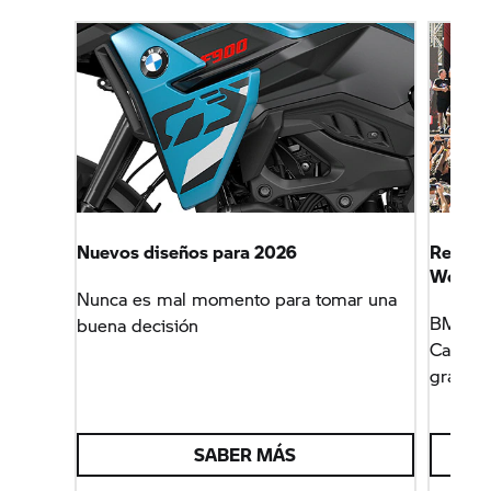
Nuevos diseños para 2026
Revalid
World
Nunca es mal momento para tomar una
BMW Mot
buena decisión
Campeo
gracias
SABER MÁS