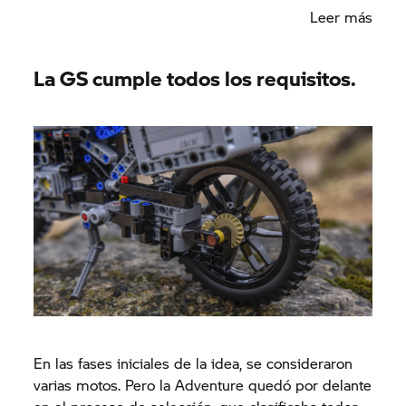
incorporar el MINI Cooper en la gama LEGO
Leer más
Creator. Estos entusiastas de la artesanía técnica
ya habían diseñado motos. Pero solo habían sido
modelos virtuales hasta la fecha. Ahora será una
La GS cumple todos los requisitos.
moto real la que estará «posando como modelo».
En las fases iniciales de la idea, se consideraron
varias motos. Pero la Adventure quedó por delante