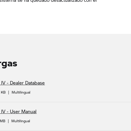
rgas
 IV - Dealer Database
2 KB
|
Multilingual
 IV - User Manual
 MB
|
Multilingual