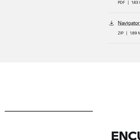
PDF
|
1.63
Navigator
ZIP
|
1.89
ENC