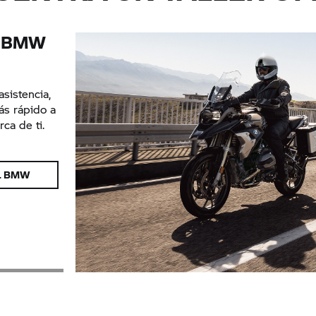
ia BMW
asistencia,
ás rápido a
ca de ti.
AL BMW