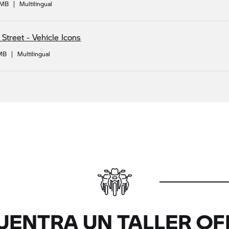
 MB
|
Multilingual
 Street - Vehicle Icons
 MB
|
Multilingual
UENTRA UN TALLER OFI