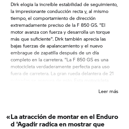
Dirk elogia la increíble estabilidad de seguimiento,
la impresionante conducción recta y, al mismo
tiempo, el comportamiento de dirección
extremadamente preciso de la
F 850 GS.
"El
motor avanza con fuerza y desarrolla un torque
más que suficiente". Dirk también aprecia las
bajas fuerzas de apalancamiento y el nuevo
embrague de zapatilla después de un día
completo en la carretera. "La
F 850 GS
es una
motocicleta verdaderamente perfecta para uso
fuera de carretera. La gran rueda delantera de 21
pulgadas se asegura de esto. Esta motocicleta
puede hacer mucho y estoy realmente
Leer más
impresionado con el rendimiento".
«
La atracción de montar en el Enduro
d 'Agadir radica en mostrar que