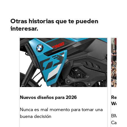
Otras historias que te pueden
interesar.
Nuevos diseños para 2026
Revalid
World
Nunca es mal momento para tomar una
BMW Mot
buena decisión
Campeo