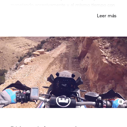
manejando agresivamente y al mismo tiempo con
cuidado, para poder sacar el máximo provecho de
Leer más
mi máquina. Luego someto el material al estrés y
la motocicleta también tiene que sufrir. En última
instancia, es una cuestión de tiempo ". En las
pruebas especiales en superficies arenosas, Dirk
cosecha los beneficios de la tracción del GS.
Cuando está fuera de la carretera, cambia al modo
Enduro Pro. "La motocicleta es extremadamente
fácil de manejar con la rueda trasera.
Independientemente de la superficie, tengo la
sensación de que la F 850 ​​GS puede guiarse
limpiamente y de manera controlada donde el
conductor lo desee.