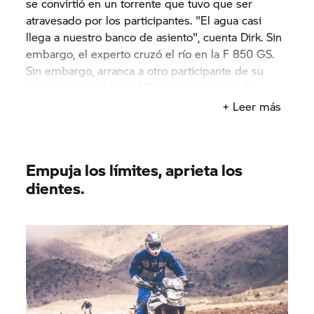
se convirtió en un torrente que tuvo que ser
atravesado por los participantes. "El agua casi
llega a nuestro banco de asiento", cuenta Dirk. Sin
embargo, el experto cruzó el río en la
F 850 GS.
Sin embargo, arranca a otro participante de su
motocicleta y lo lleva 50 metros río abajo. Él
escapa físicamente ileso, aunque bastante
+ Leer más
sacudido. La motocicleta se encuentra dos días
después, cuando las inundaciones retroceden.
Empuja los límites, aprieta los
dientes.