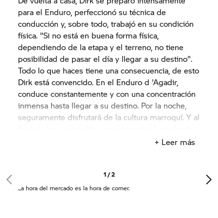
De vuelta a casa, Dirk se preparó intensamente
para el Enduro, perfeccionó su técnica de
conducción y, sobre todo, trabajó en su condición
física. "Si no está en buena forma física,
dependiendo de la etapa y el terreno, no tiene
posibilidad de pasar el día y llegar a su destino".
Todo lo que haces tiene una consecuencia, de esto
Dirk está convencido. En el Enduro d 'Agadir,
conduce constantemente y con una concentración
inmensa hasta llegar a su destino. Por la noche,
seguramente disfrutará de la cultura marroquí. Y al
final de los cuatro días, experimenta el resplandor
de las rocas de granito rojo una vez más. "Esto es
+ Leer más
realmente impresionante".
1 / 2
La hora del mercado es la hora de comer.