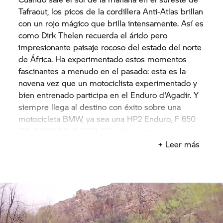
Tafraout, los picos de la cordillera Anti-Atlas brillan
con un rojo mágico que brilla intensamente. Así es
como Dirk Thelen recuerda el árido pero
impresionante paisaje rocoso del estado del norte
de África. Ha experimentado estos momentos
fascinantes a menudo en el pasado: esta es la
novena vez que un motociclista experimentado y
bien entrenado participa en el Enduro d'Agadir. Y
siempre llega al destino con éxito sobre una
motocicleta BMW, ya sea una HP2 Enduro, F 650
GS,
F 800 GS,
R 1200 GS
o ahora en la nueva
F 850 GS.
Pero esta vez, no se puede sentir gran
+ Leer más
parte de la magia original al comienzo del Enduro
de cuatro días, y no se puede ver un resplandor
rojo. Aún no.