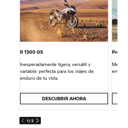
R 1300 GS
Progra
Inesperadamente ligera, versátil y
Mejora 
variable: perfecta para los viajes de
emprend
enduro de tu vida.
DESCUBRIR AHORA
1 / 2