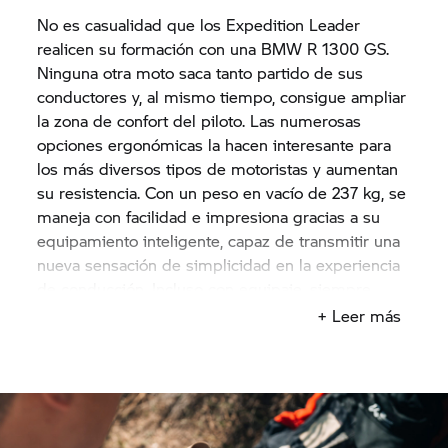
No es casualidad que los Expedition Leader
realicen su formación con una BMW R 1300 GS.
Ninguna otra moto saca tanto partido de sus
conductores y, al mismo tiempo, consigue ampliar
la zona de confort del piloto. Las numerosas
opciones ergonómicas la hacen interesante para
los más diversos tipos de motoristas y aumentan
su resistencia. Con un peso en vacío de 237 kg, se
maneja con facilidad e impresiona gracias a su
equipamiento inteligente, capaz de transmitir una
nueva sensación de simplicidad en la experiencia
de conducción. Incluso con equipaje, siempre
tendrás un control insuperable, ya sea en rectas,
+ Leer más
en curvas o al frenar.