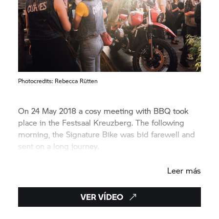
Photocredits: Rebecca Rütten
On 24 May 2018 a cosy meeting with BBQ took
place in the Festsaal Kreuzberg. The following
morning, the Signature Bike was bid farewell and
sent on a long journey.
Here you can see a summary of all the highlights.
Leer más
VER VÍDEO