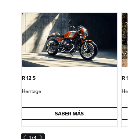
R 12 S
R 12 G/
Heritage
Heritag
SABER MÁS
1 / 4