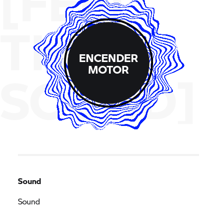
[FEEL
THE
ENCENDER
MOTOR
SOUND]
Sound
Sound