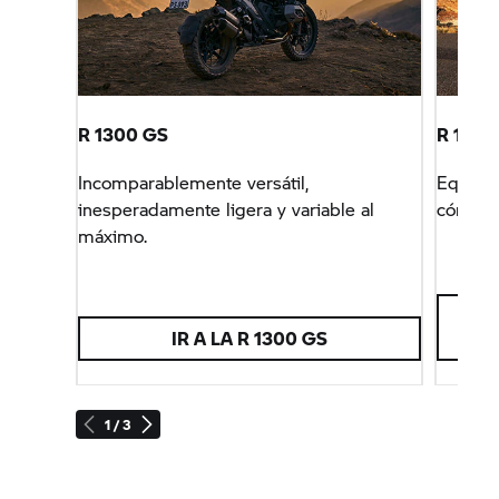
R 1300 GS
R 1300 
Incomparablemente versátil,
Equipa
inesperadamente ligera y variable al
máximo.
IR A LA R 1300 GS
1 / 3