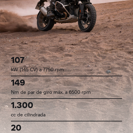
107
kW (145 CV) a 7750 rpm
149
Nm de par de giro máx. a 6500 rpm
1.300
cc de cilindrada
20