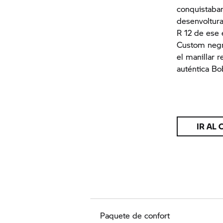
conquistaba
desenvoltura
R 12 de ese 
Custom negr
el manillar 
auténtica Bo
IR AL
Paquete de confort