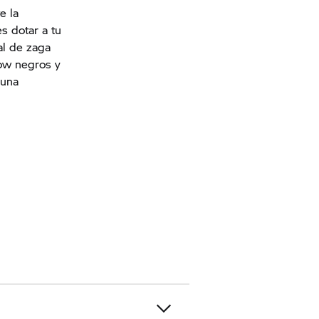
e la
s dotar a tu
al de zaga
dow negros y
 una