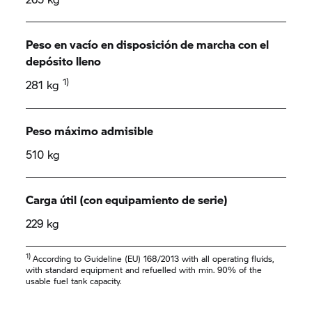
Peso en vacío en disposición de marcha con el
depósito lleno
1)
281 kg
Peso máximo admisible
510 kg
Carga útil (con equipamiento de serie)
229 kg
1)
According to Guideline (EU) 168/2013 with all operating fluids,
with standard equipment and refuelled with min. 90% of the
usable fuel tank capacity.